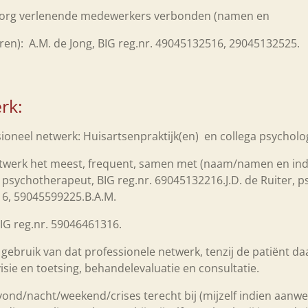
e zorg verlenende medewerkers verbonden (namen en
aren): A.M. de Jong, BIG reg.nr. 49045132516, 29045132525.
rk:
ssioneel netwerk: Huisartsenpraktijk(en) en collega psycho
netwerk het meest, frequent, samen met (naam/namen en ind
, psychotherapeut, BIG reg.nr. 69045132216.J.D. de Ruiter, 
16, 59045599225.B.A.M.
IG reg.nr. 59046461316.
s gebruik van dat professionele netwerk, tenzij de patiënt 
rvisie en toetsing, behandelevaluatie en consultatie.
nd/nacht/weekend/crises terecht bij (mijzelf indien aanwez