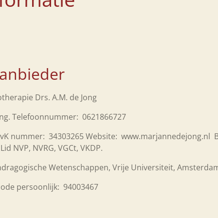
aanbieder
otherapie Drs. A.M. de Jong
Jong. Telefoonnummer: 0621866727
K nummer: 34303265 Website: www.marjannedejong.nl BIG
: Lid NVP, NVRG, VGCt, VKDP.
ndragogische Wetenschappen, Vrije Universiteit, Amsterd
code persoonlijk: 94003467