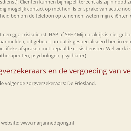
dienst): Cliënten kunnen bij mijzelf terecht als zij in nood z
g mogelijk contact op met hen. Is er sprake van acute nood
enheid ben om de telefoon op te nemen, weten mijn cliënten 
t een ggz-crisisdienst, HAP of SEH? Mijn praktijk is niet ge
 aanmelden; dit gebeurt omdat ik gespecialiseerd ben in ee
cifieke afspraken met bepaalde crisisdiensten. Wel werk ik 
hotherapeuten, psychologen, psychiater).
gverzekeraars en de vergoeding van ve
 de volgende zorgverzekeraars: De Friesland.
jn website: www.marjannedejong.nl