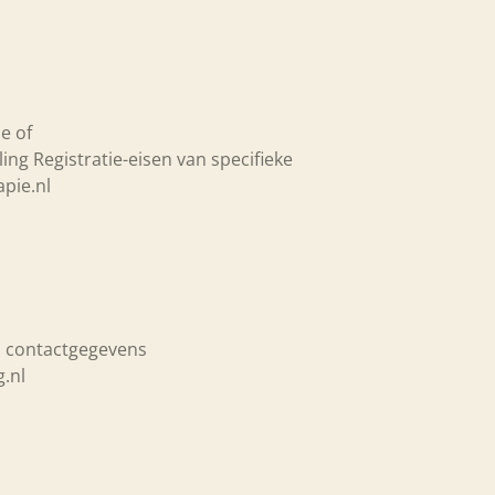
e of
ing Registratie-eisen van specifieke
pie.nl
en contactgegevens
g.nl