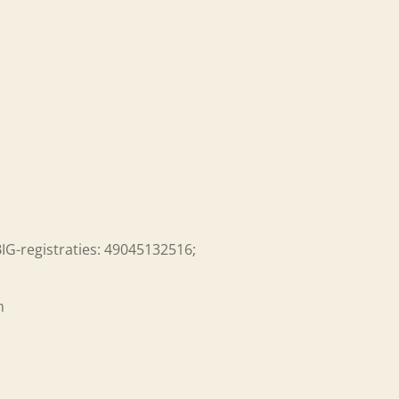
-registraties: 49045132516;
am