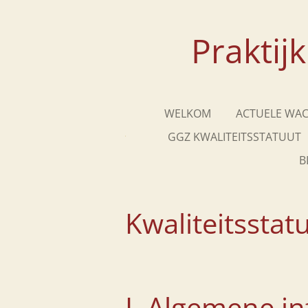
Ga
direct
Praktij
naar
de
hoofdinhoud
WELKOM
ACTUELE WAC
GGZ KWALITEITSSTATUUT
B
Kwaliteitsstat
I. Algemene i