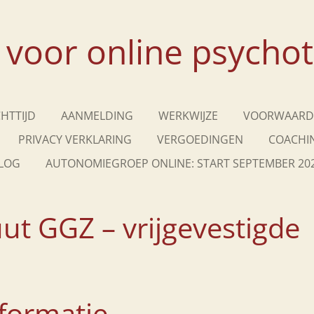
k voor online psycho
HTTIJD
AANMELDING
WERKWIJZE
VOORWAARD
PRIVACY VERKLARING
VERGOEDINGEN
COACHI
LOG
AUTONOMIEGROEP ONLINE: START SEPTEMBER 20
uut GGZ – vrijgevestigde
nformatie